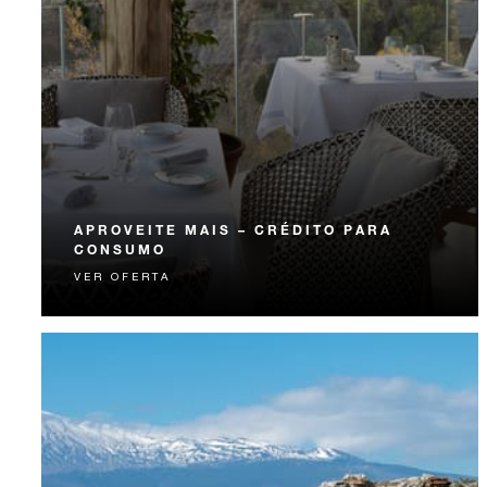
APROVEITE MAIS – CRÉDITO PARA
CONSUMO
VER OFERTA
Experimente algo inesquecível com crédito para você
gastar elevando sua estadia.