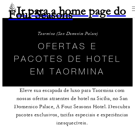
Ir para a home page do
Four Seasons
Taormina (San Domenico Palace)
OFERTAS E
PACOTES DE HOTEL
EM TAORMINA
Eleve sua escapada de luxo para Taormina com
nossas ofertas atraentes de hotel na Sicília, no San
Domenico Palace, A Four Seasons Hotel. Descubra
pacotes exclusivos, tarifas especiais e experiências
inesquecíveis.