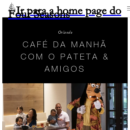
Ir para a home page do
Four Seasons
Orlando
CAFÉ DA MANHÃ
COM O PATETA &
AMIGOS