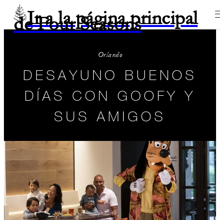
Ir a la página principal
de Four Seasons
Orlando
DESAYUNO BUENOS
DÍAS CON GOOFY Y
SUS AMIGOS