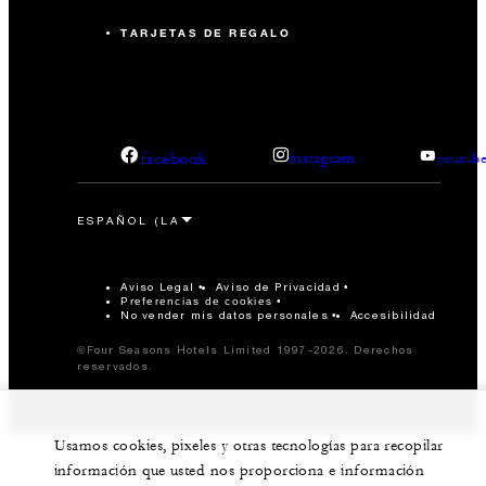
TARJETAS DE REGALO
facebook
instagram
youtub
Aviso Legal
Aviso de Privacidad
Preferencias de cookies
No vender mis datos personales
Accesibilidad
©Four Seasons Hotels Limited 1997-2026. Derechos
reservados.
Usamos cookies, pixeles y otras tecnologías para recopilar
información que usted nos proporciona e información