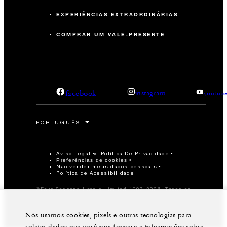
EXPERIÊNCIAS EXTRAORDINÁRIAS
COMPRAR UM VALE-PRESENTE
facebook
instagram
youtub
Aviso Legal
Política De Privacidade
Preferências de cookies
Não vender meus dados pessoais
Política de Acessibilidade
©Four Seasons Hotels Limited 1997-2026. Todos os
direitos reservados.
Nós usamos cookies, pixels e outras tecnologias para