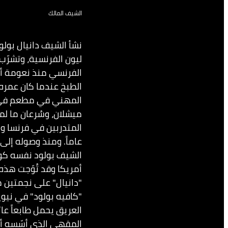
الشيف المالك
نشأ الشيف دانيال بول
ليون الفرنسية، وتشرّب
الفرنسي منذ نعومة أظف
المهني في مطعم في ل
ميشلان، وسُرعان ما ل
الشيف بولود نفسه كوا
أمريكا وقد تُوّجت هذ
"دانيال" على نجمتين م
"كافيه بولود" في نيوي
العريق يحمل طابعاً عائ
المقهى الذي أسّسه أج