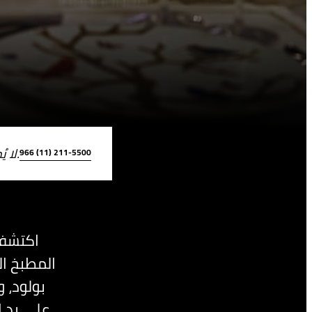
لا يُمكن إجراء الحجوزات عبر الإنترنت نظرًا لمحدودية الأماكن.
966 (11) 211-5500
اكتشفو
المطبخ ا
بولود، 
على يد ا