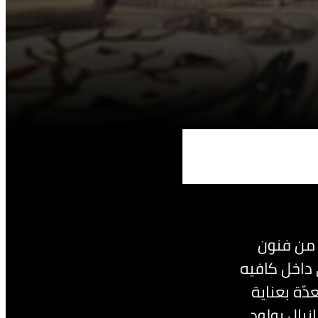
 من فنون
داخل كافيه
ّة بعناية
يال بولود.