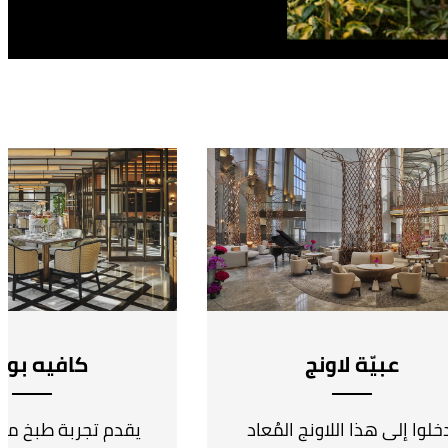
عبيّة لاونج
كافيه بول
خلوا إلى هذا اللاونج المُعاد
يقدم تجربة طبخ مس