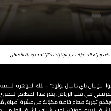
ا "جوليان باي دانيال بولود" – تلك الجوهرة الخفية
لفرنسي في قلب الرياض. يَقع هذا المطعم الحصري 
ويقدّم تجربة طعام خاصة مكوّنة من عشرة أطباق مُعد
لشيف تييري موتش، تحت إشراف الشيف العالمي دان