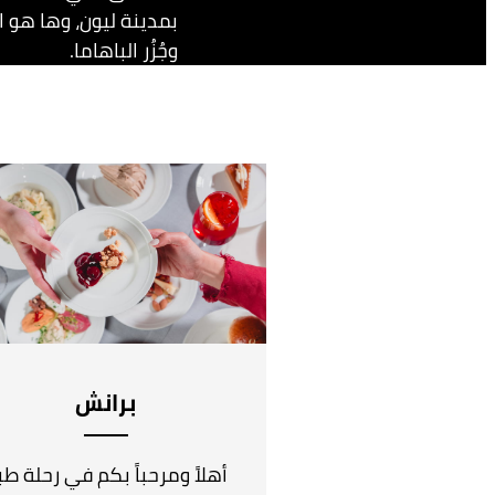
بمدينة ليون، وها هو ا
وجُزُر الباهاما.
برانش
أهلاً ومرحباً بكم في رحلة طب