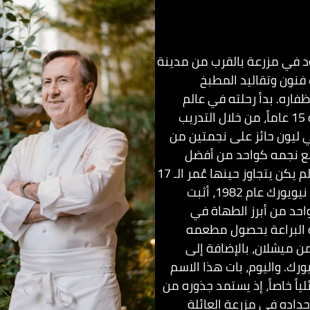
ود في مزرعة بالقرب من مدينة
 فنون وتقاليد المطبخ
اره. بدأ رحلته في عالم
الطبخ عندما كان عمره 15 عاماً، من خلال التدريب
يون حائز على نجمتين من
مع نجمه كواحد من أفضل
المتدربين في فرنسا ولم يكن يتجاوز حينها عُمر الـ 17
عاماً. ومنذ وصوله إلى نيويورك عام 1982، أثبت
حد من أبرز الطهاة في
ه البراعة بحصول مطعمه
ن ميشلان، بالإضافة إلى
ورك. واليوم، بات هذا الاسم
لياً خاصاً، إذ يستمد جذوره من
داده في مزرعة العائلة