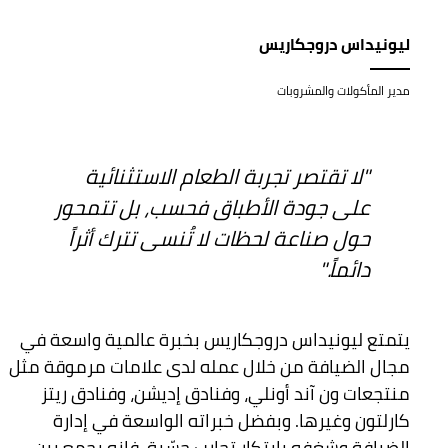
ليونيداس دروجكاريس
مدير المأكولات والمشروبات
"لا تقتصر تجربة الطعام الاستثنائية
على جودة الأطباق فحسب، بل تتمحور
حول صناعة لحظات لا تُنسى تترك أثراً
دائماً."
يتمتع ليونيداس دروجكاريس بخبرة عالمية واسعة في
مجال الضيافة من خلال عمله لدى علامات مرموقة مثل
منتجعات ون آند أونلي، وفنادق إديشن، وفنادق ريتز
كارلتون وغيرها. وبفضل خبراته الواسعة في إدارة
الضيافة وشغفه بابتكار تجارب حسّية، فإنه يجمع بين