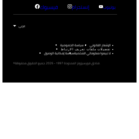
إنستجرام
فيسبوك
يوتيوب
الإشعار القانوني
سياسة الخصوصية
تفضيلات ملفات تعريف الارتباط
لا تبيعوا معلوماتي الشخصية
سياسة إمكانية الوصول
©فنادق فورسيزونز المحدودة 1997 - 2026. جميع الحقوق محفوظة.