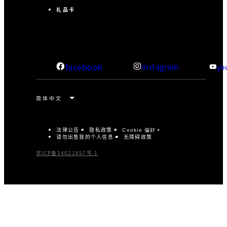
礼品卡
facebook
instagram
yo
法律公告
隐私政策
Cookie 偏好
请勿出售我的个人信息
无障碍政策
京ICP备14021657号-1