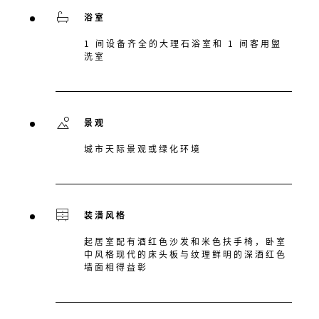
浴室
1 间设备齐全的大理石浴室和 1 间客用盥
洗室
景观
城市天际景观或绿化环境
装潢风格
起居室配有酒红色沙发和米色扶手椅，卧室
中风格现代的床头板与纹理鲜明的深酒红色
墙面相得益彰