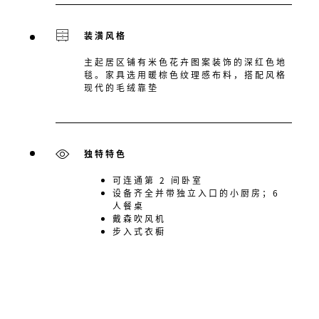
装潢风格
主起居区铺有米色花卉图案装饰的深红色地
毯。家具选用暖棕色纹理感布料，搭配风格
现代的毛绒靠垫
独特特色
可连通第 2 间卧室
设备齐全并带独立入口的小厨房；6
人餐桌
戴森吹风机
步入式衣橱