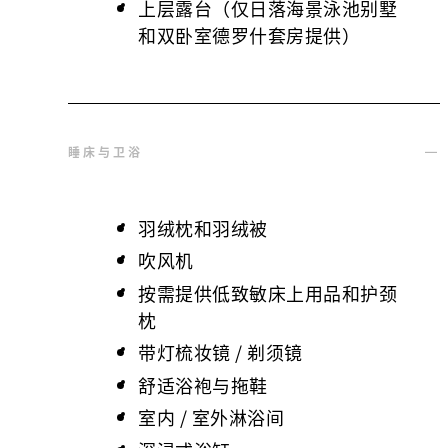
上层露台（仅日落海景泳池别墅
和双卧室德罗什套房提供）
睡床与卫浴
羽绒枕和羽绒被
吹风机
按需提供低致敏床上用品和护颈
枕
带灯梳妆镜 / 剃须镜
舒适浴袍与拖鞋
室内 / 室外淋浴间