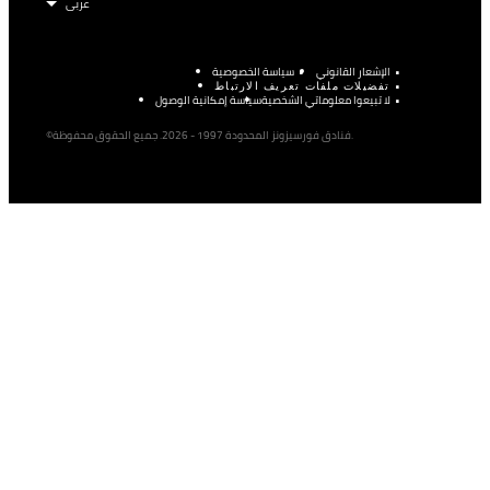
الإشعار القانوني
سياسة الخصوصية
تفضيلات ملفات تعريف الارتباط
لا تبيعوا معلوماتي الشخصية
سياسة إمكانية الوصول
©فنادق فورسيزونز المحدودة 1997 - 2026. جميع الحقوق محفوظة.