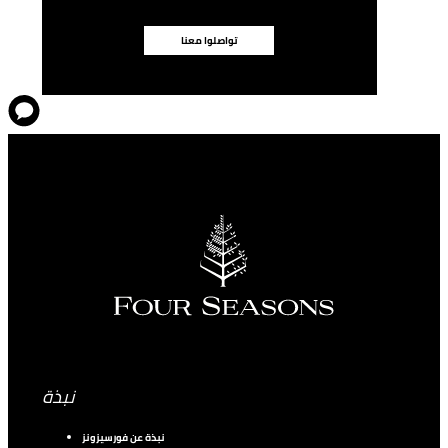
تواصلوا معنا
نبذة
نبذة عن فورسيزونز