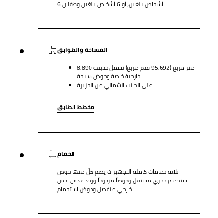
6 أشخاص بالغين، أو 6 أشخاص بالغين وطفلان
المساحة والطوابق
8,890 متر مربع (95,692 قدم مربع) تشمل حديقة
خارجية خاصة وحوض سباحة
على الجانب الشمالي من الجزيرة
مخطط الطابق
الحمام
ثلاثة حمامات كاملة التجهيزات يضم كلٌ منها حوض
استحمام حجري مستقل وحوضاً مزدوجاً ووحدة دش. دش
خارجي منفصل وحوض استحمام.