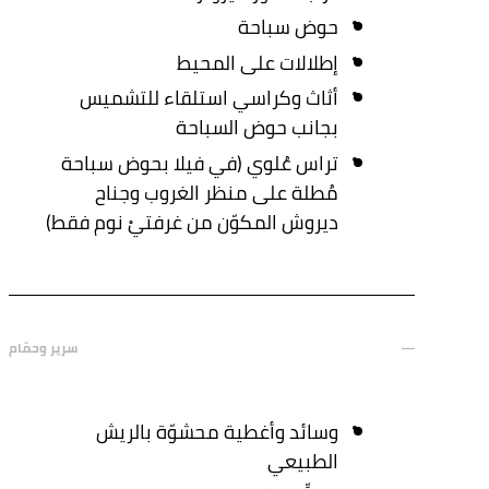
حوض سباحة
إطلالات على المحيط
أثاث وكراسي استلقاء للتشميس
بجانب حوض السباحة
تراس عُلوي (في فيلا بحوض سباحة
مُطلة على منظر الغروب وجناح
ديروش المكوّن من غرفتيْ نوم فقط)
سرير وحمّام
وسائد وأغطية محشوّة بالريش
الطبيعي