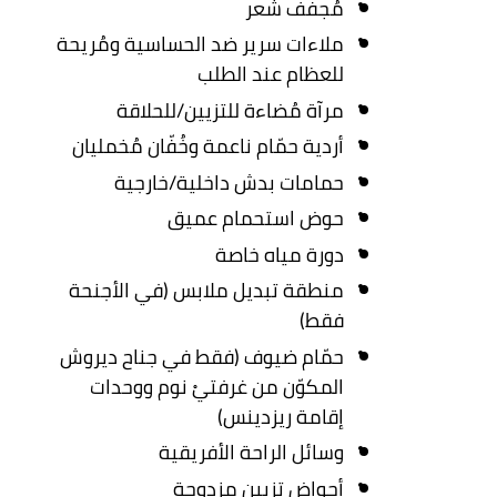
مُجفِّف شعر
ملاءات سرير ضد الحساسية ومُريحة
للعظام عند الطلب
مرآة مُضاءة للتزيين/للحلاقة
أردية حمّام ناعمة وخُفّان مُخمليان
حمامات بدش داخلية/خارجية
حوض استحمام عميق
دورة مياه خاصة
منطقة تبديل ملابس (في الأجنحة
فقط)
حمّام ضيوف (فقط في جناح ديروش
المكوّن من غرفتيْ نوم ووحدات
إقامة ريزدينس)
وسائل الراحة الأفريقية
أحواض تزيين مزدوجة