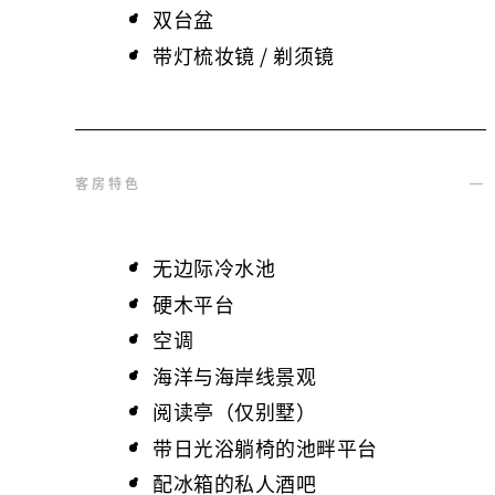
双台盆
带灯梳妆镜 / 剃须镜
客房特色
无边际冷水池
硬木平台
空调
海洋与海岸线景观
阅读亭（仅别墅）
带日光浴躺椅的池畔平台
配冰箱的私人酒吧