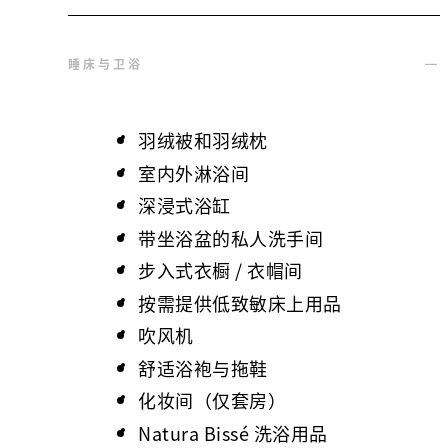
睡床与卫浴
羽绒被和羽绒枕
室内外淋浴间
深浸式浴缸
带坐浴盆的私人洗手间
步入式衣橱 / 衣帽间
按需提供低致敏床上用品
吹风机
舒适浴袍与拖鞋
化妆间（仅套房）
Natura Bissé 洗浴用品