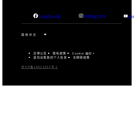
facebook
instagram
yo
法律公告
隐私政策
Cookie 偏好
请勿出售我的个人信息
无障碍政策
京ICP备14021657号-1