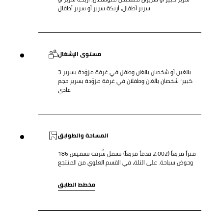
سرير أطفال, أريكة سرير أو سرير أطفال
مستوى الإشغال
3 بالغين أو شخصان بالغان وطفل في غرفة مزوّدة بسرير
كبير؛ شخصان بالغان وطفلان في غرفة مزوّدة بسرير حجم
عادي
المساحة والطوابق
186 متراً مربعاً (2,002 قدماً مربعاً) تشمل شُرفة تشميس
وحوض سباحة. على التلة، في القسم العلوي من المنتجع
مخطط الطابق