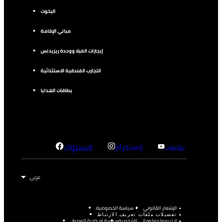
اليخوت
مباني الإقامة
إيجارات الفيلا ووحدة ريزيدنس
التجارب الفندقية الاستثنائية
بطاقات الهدايا
إنستجرام
فيسبوك
يوتيوب
الإشعار القانوني
سياسة الخصوصية
تفضيلات ملفات تعريف الارتباط
لا تبيعوا معلوماتي الشخصية
سياسة إمكانية الوصول