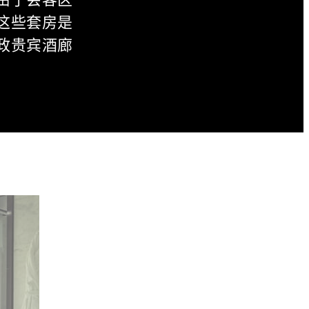
这些套房是
政贵宾酒廊