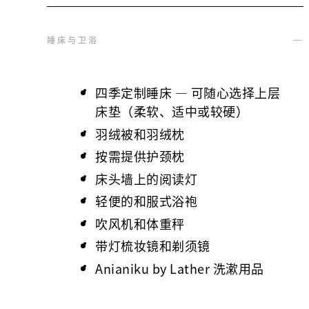
睡床与卫浴
四季定制睡床 — 可随心选择上层
床垫（柔软、适中或较硬）
羽绒被和羽绒枕
按需提供护颈枕
床头墙上的阅读灯
轻便的和服式浴袍
吹风机和体重秤
带灯梳妆镜和剃须镜
Anianiku by Lather 洗漱用品