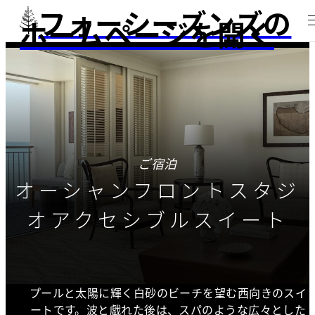
フォーシーズンズの
ホームページを開く
ご宿泊
オーシャンフロントスタジ
オアクセシブルスイート
プールと太陽に輝く白砂のビーチを望む西向きのスイ
ートです。波と戯れた後は、スパのような広々とした