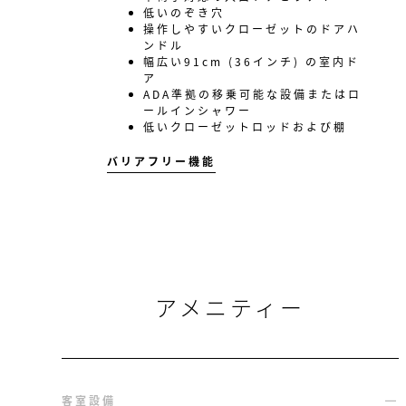
低いのぞき穴
操作しやすいクローゼットのドアハ
ンドル
幅広い91cm (36インチ) の室内ド
ア
ADA準拠の移乗可能な設備またはロ
ールインシャワー
低いクローゼットロッドおよび棚
バリアフリー機能
アメニティー
客室設備