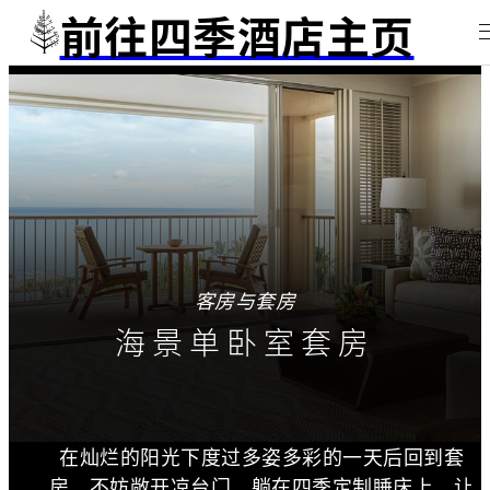
前往四季酒店主页
客房与套房
海景单卧室套房
在灿烂的阳光下度过多姿多彩的一天后回到套
房，不妨敞开凉台门，躺在四季定制睡床上，让