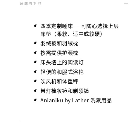
睡床与卫浴
四季定制睡床 — 可随心选择上层
床垫（柔软、适中或较硬）
羽绒被和羽绒枕
按需提供护颈枕
床头墙上的阅读灯
轻便的和服式浴袍
吹风机和体重秤
带灯梳妆镜和剃须镜
Anianiku by Lather 洗漱用品