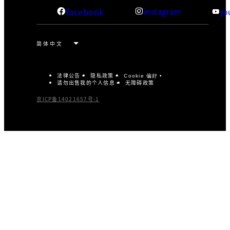
facebook
instagram
yo
法律公告
隐私政策
Cookie 偏好
请勿出售我的个人信息
无障碍政策
京ICP备14021657号-1