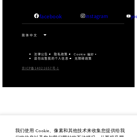
facebook
instagram
yo
法律公告
隐私政策
Cookie 偏好
请勿出售我的个人信息
无障碍政策
京ICP备14021657号-1
我们使用 Cookie、像素和其他技术来收集您提供给我