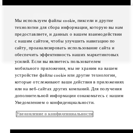
Официальное уведомление
Политика конфиденциальности
Мы используем файлы cookie, пиксели и другие
Предпочтения в отношении файлов cookie
Не продавайте мои персональные данные
технологии для сбора информации, которую вы нам
Политика обеспечения доступности
предоставляете, и данных о вашем взаимодействии
© Four Seasons Hotels Limited, 1997-2026. Все права
с нашим сайтом, чтобы улучшить навигацию по
защищены.
сайту, проанализировать использование сайта и
обеспечить эффективность наших маркетинговых
усилий. Если вы являетесь пользователем
мобильного приложения, мы не храним на вашем
устройстве файлы cookie или другие технологии,
которые отслеживают ваши действия в приложениях
или на веб-сайтах других компаний. Для получения
дополнительной информации ознакомьтесь с нашим
Уведомлением о конфиденциальности.
Уведомление о конфиденциальности