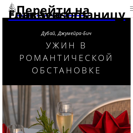
Перейти на
главную страницу Four Seasons
Дубай, Джумейра-Бич
УЖИН В
РОМАНТИЧЕСКОЙ
ОБСТАНОВКЕ