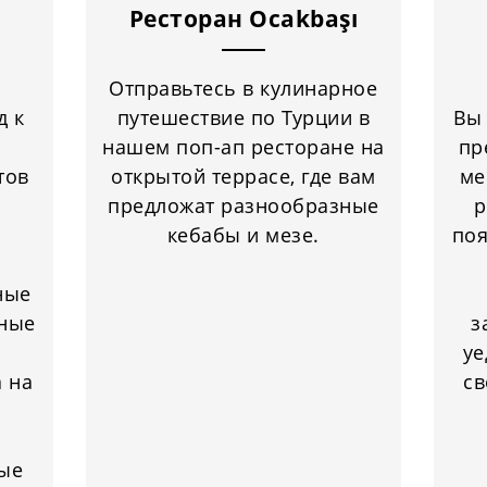
Ресторан Ocakbaşı
Отправьтесь в кулинарное
д к
путешествие по Турции в
Вы 
нашем поп-ап ресторане на
пр
тов
открытой террасе, где вам
ме
предложат разнообразные
р
кебабы и мезе.
поя
ные
рные
з
уе
 на
св
ые