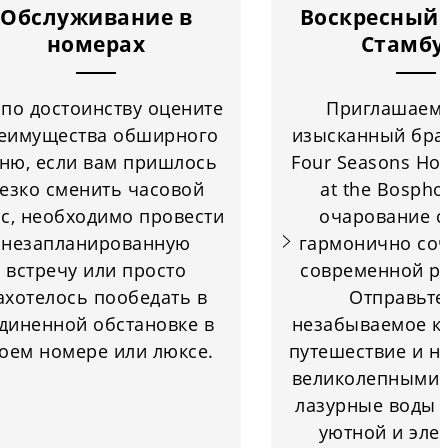
Обслуживание в
Воскресный 
номерах
Стамбу
по достоинству оцените
Приглашаем 
еимущества обширного
изысканный бран
ню, если вам пришлось
Four Seasons Hot
езко сменить часовой
at the Bosphor
с, необходимо провести
очарование 
незапланированную
гармонично соч
встречу или просто
современной р
ахотелось пообедать в
Отправьте
диненной обстановке в
незабываемое к
оем номере или люксе.
путешествие и н
великолепными 
лазурные воды 
уютной и эле