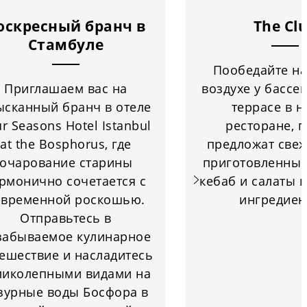
оскресный бранч в
The Cl
Стамбуле
Пообедайте на
Приглашаем вас на
воздухе у бассе
ысканный бранч в отеле
террасе в 
r Seasons Hotel Istanbul
ресторане, г
at the Bosphorus, где
предложат свеж
очарование старины
приготовленный
рмонично сочетается с
кебаб и салаты 
овременной роскошью.
ингредиен
Отправьтесь в
забываемое кулинарное
ешествие и насладитесь
ликолепными видами на
зурные воды Босфора в