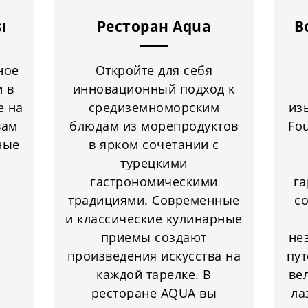
ı
Ресторан Aqua
В
ное
Откройте для себя
и в
инновационный подход к
е на
средиземноморским
из
вам
блюдам из морепродуктов
Fou
ные
в ярком сочетании с
турецкими
гастрономическими
га
традициями. Современные
с
и классические кулинарные
приемы создают
не
произведения искусства на
пут
каждой тарелке. В
ве
ресторане AQUA вы
ла