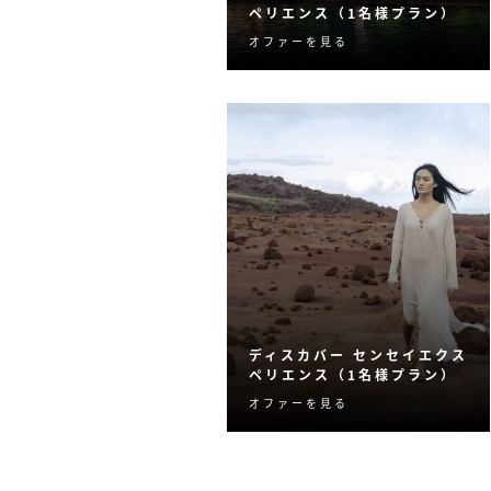
ペリエンス（1名様プラン）
オファーを見る
心地よい静寂に包まれて、
ウェルビーイングの向上を
目指す3日間のプランです。
ディスカバー センセイエクス
ペリエンス（1名様プラン）
オファーを見る
ウェルネスとアドベンチャ
ーをバランスよく楽しみた
い方に、1泊450米ドル分の
ウェルネスクレジット付プ