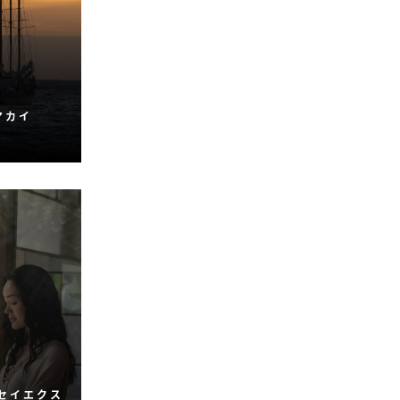
マカイ
フォーシ
で、陸と
満喫でき
ンです。
セイエクス