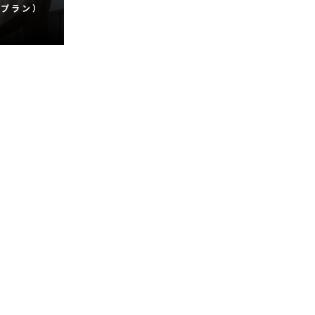
様プラン）
ベンチャ
楽しみた
米ドル分の
ット付プ