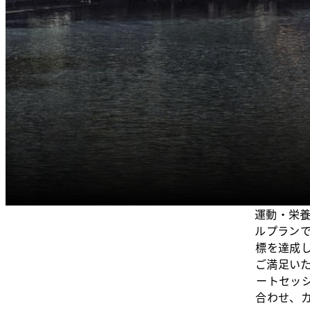
運動・栄
ルプラン
標を達成
ご満足い
ートセッ
合わせ、