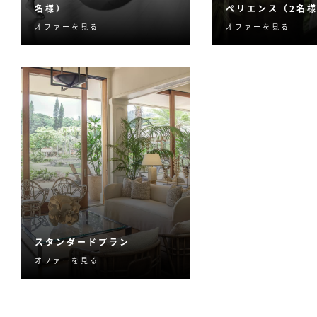
名様）
ペリエンス（2名
オファーを見る
オファーを見る
一人ひとりに健康指標にフ
ウェルネスとアド
ォーカスした５日間のプロ
ーをバランスよく
グラムで、目標達成をお手
い方に、1泊900
伝いいたします。
ウェルネスクレジ
ランです…
スタンダードプラン
オファーを見る
滞在プランを自由にアレン
ジしていただける最もフレ
キシブルなプラン。他のプ
ランへのアップグレードも