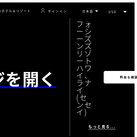
のホテル＆リゾート
サインイン
フォ
ーシ
ーズ
ンズ
リゾ
ート
ハワ
ジを開く
イ、
料金を確
ラナ
イ
(セ
ンセ
イ)
もっと見る...