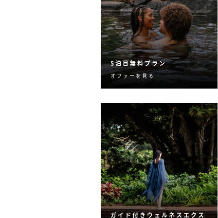
5泊目無料プラン
オファーを見る
4連泊すると5泊目が無料
に。
ガイド付きウェルネスエクス