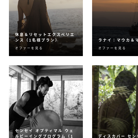
休息＆リセットエクスペリエ
ンス（1名様プラン）
ラナイ：マウカ＆
オファーを見る
オファーを見る
日々のストレスとの向き合
ラナイ島の２つの
い方を考える５日間のプロ
ーズンズリゾート
グラムです。
海、両方の魅力を
るスペシャルプラ
センセイ オプティマル ウェ
ルビーイングプログラム（1
ディスカバー セン