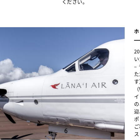
ください。
2
い
–
た
す
（
イ
の
迎
ポ
ご
ス