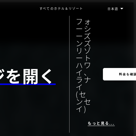
すべてのホテル＆リゾート
フォ
ーシ
ーズ
ンズ
リゾ
ート
ハワ
ジを開く
イ、
料金を確
ラナ
イ
(セ
ンセ
イ)
もっと見る...