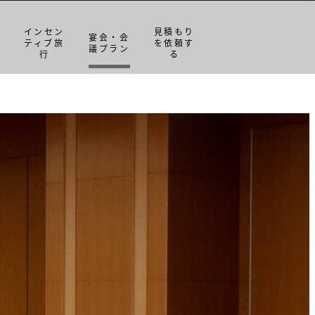
インセン
見積もり
宴会・会
ティブ旅
を依頼す
議プラン
行
る