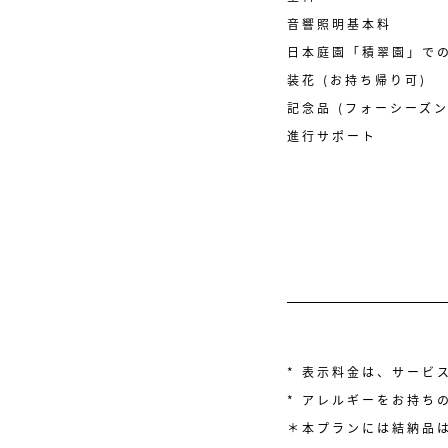
音響照明基本料
日本庭園「積翠園」での
装花 (お持ち帰り可)
記念品 (フォーシーズ
進行サポート
* 表示料金は、サービ
* アレルギーをお持ち
＊本プランには結納品