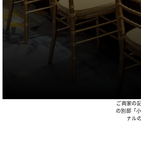
ご両家の
の別邸「
ナル