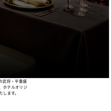
の武将・平重盛
、ホテルオリジ
たします。