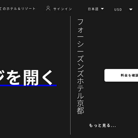
てのホテル＆リゾート
サインイン
フ
ォ
ー
シ
ー
ズ
ン
ジを開く
ズ
料金を確
ホ
テ
ル
京
都
もっと見る...