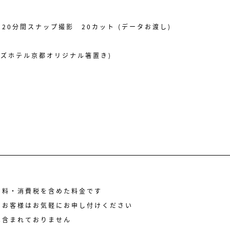
20分間スナップ撮影 20カット (データお渡し)
ンズホテル京都オリジナル箸置き)
ス料・消費税を含めた料金です
のお客様はお気軽にお申し付けください
は含まれておりません