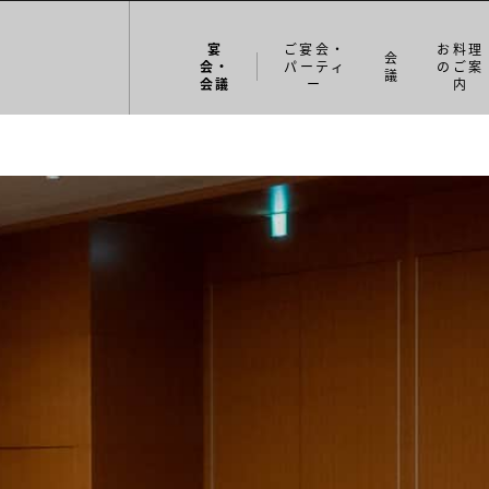
宴
ご宴会・
お料理
会
会・
パーティ
のご案
議
会議
ー
内