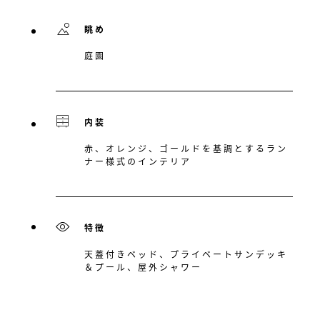
眺め
庭園
内装
赤、オレンジ、ゴールドを基調とするラン
ナー様式のインテリア
特徴
天蓋付きベッド、プライベートサンデッキ
＆プール、屋外シャワー