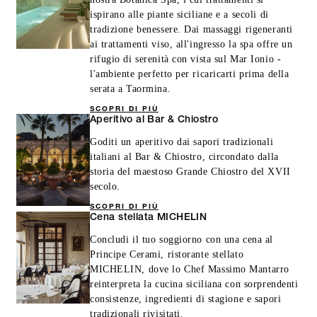
ispirano alle piante siciliane e a secoli di
tradizione benessere. Dai massaggi rigeneranti
ai trattamenti viso, all'ingresso la spa offre un
rifugio di serenità con vista sul Mar Ionio -
l'ambiente perfetto per ricaricarti prima della
serata a Taormina.
SCOPRI DI PIÙ
Aperitivo al Bar & Chiostro
Goditi un aperitivo dai sapori tradizionali
italiani al Bar & Chiostro, circondato dalla
storia del maestoso Grande Chiostro del XVII
secolo.
SCOPRI DI PIÙ
Cena stellata MICHELIN
Concludi il tuo soggiorno con una cena al
Principe Cerami, ristorante stellato
MICHELIN, dove lo Chef Massimo Mantarro
reinterpreta la cucina siciliana con sorprendenti
consistenze, ingredienti di stagione e sapori
tradizionali rivisitati.