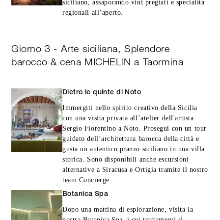
siciliano, assaporando vini pregiati e specialità
regionali all’aperto.
Giorno 3 - Arte siciliana, Splendore
barocco & cena MICHELIN a Taormina
Dietro le quinte di Noto
Immergiti nello spirito creativo della Sicilia
con una visita privata all’atelier dell'artista
Sergio Fiorentino a Noto. Prosegui con un tour
guidato dell’architettura barocca della città e
gusta un autentico pranzo siciliano in una villa
storica. Sono disponibili anche escursioni
alternative a Siracusa e Ortigia tramite il nostro
team Concierge.
Botanica Spa
Dopo una mattina di esplorazione, visita la
nostra Botanica Spa, i cui trattamenti si