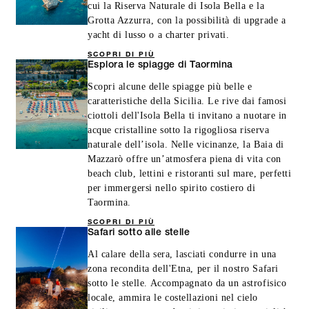
cui la Riserva Naturale di Isola Bella e la
Grotta Azzurra, con la possibilità di upgrade a
yacht di lusso o a charter privati.
SCOPRI DI PIÙ
Esplora le spiagge di Taormina
Scopri alcune delle spiagge più belle e
caratteristiche della Sicilia. Le rive dai famosi
ciottoli dell'Isola Bella ti invitano a nuotare in
acque cristalline sotto la rigogliosa riserva
naturale dell’isola. Nelle vicinanze, la Baia di
Mazzarò offre un’atmosfera piena di vita con
beach club, lettini e ristoranti sul mare, perfetti
per immergersi nello spirito costiero di
Taormina.
SCOPRI DI PIÙ
Safari sotto alle stelle
Al calare della sera, lasciati condurre in una
zona recondita dell'Etna, per il nostro Safari
sotto le stelle. Accompagnato da un astrofisico
locale, ammira le costellazioni nel cielo