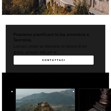
Possiamo pianificare la tua avventura a
Taormina.
Lasciaci creare un itinerario su misura di tre
giorni, pensato solo per te.
CONTATTACI
Ti potrebbe anche interessare