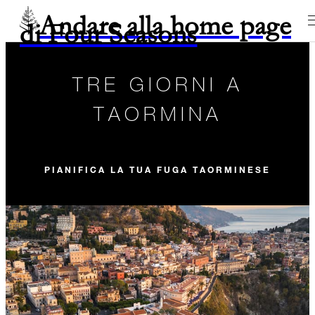
Andare alla home page
di Four Seasons
TRE GIORNI A
TAORMINA
PIANIFICA LA TUA FUGA TAORMINESE