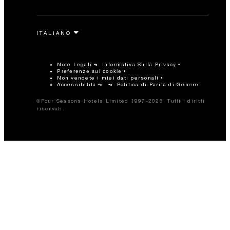
Note Legali
Informativa Sulla Privacy
Preferenze sui cookie
Non vendete i miei dati personali
Accessibilità
Politica di Parità di Genere
©Four Seasons Hotels Limited 1997-2026. Tutti i diritti
riservati.