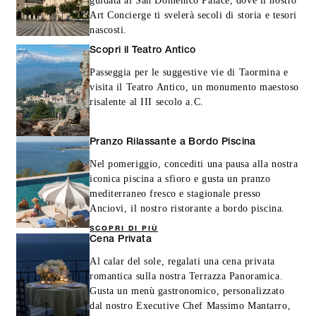
guidata al San Domenico Palace, dove il nostro
Art Concierge ti svelerà secoli di storia e tesori
nascosti.
Scopri il Teatro Antico
Passeggia per le suggestive vie di Taormina e
visita il Teatro Antico, un monumento maestoso
risalente al III secolo a.C.
Pranzo Rilassante a Bordo Piscina
Nel pomeriggio, concediti una pausa alla nostra
iconica piscina a sfioro e gusta un pranzo
mediterraneo fresco e stagionale presso
Anciovi, il nostro ristorante a bordo piscina.
SCOPRI DI PIÙ
Cena Privata
Al calar del sole, regalati una cena privata
romantica sulla nostra Terrazza Panoramica.
Gusta un menù gastronomico, personalizzato
dal nostro Executive Chef Massimo Mantarro,