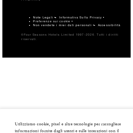
Note Legali
Informativa Sulla Privacy
Preferenze sui cookie
Non vendete i miei dati personali
Accessibilità
©Four Seasons Hotels Limited 1997-2026. Tutti i diritti
riservati.
Utilizziamo cookie, pixel e altre tecnologie per raccogliere
informazioni fornite dagli utenti e sulle interazioni con il