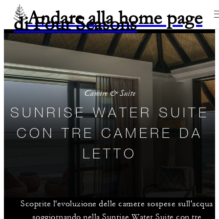
Andare alla home page
di Four Seasons
Camere & Suite
SUNRISE WATER SUITE
CON TRE CAMERE DA
LETTO
Scoprite l'evoluzione delle camere sospese sull'acqua
soggiornando nella Sunrise Water Suite con tre