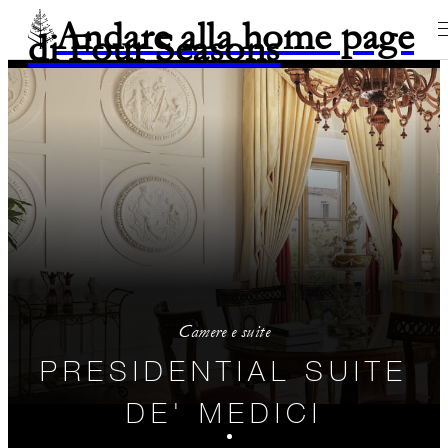
Andare alla home page
di Four Seasons
Camere e suite
PRESIDENTIAL SUITE
DE' MEDICI