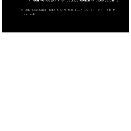
Non vendete i miei dati personali
Accessibilità
©Four Seasons Hotels Limited 1997-2026. Tutti i diritti
riservati.