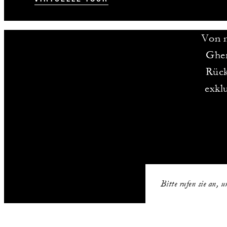
Von n
Gher
Rück
exkl
Bitte rufen sie an, 