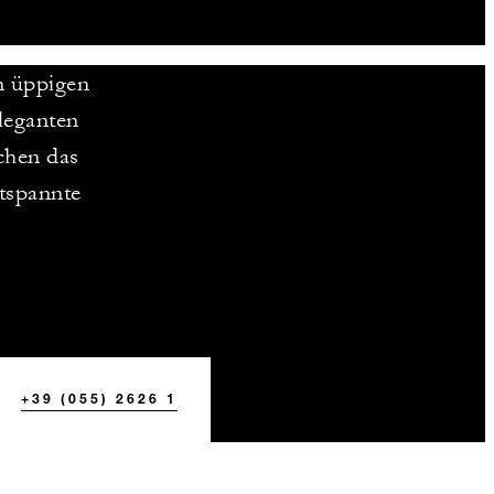
n üppigen
eleganten
chen das
ntspannte
+39 (055) 2626 1