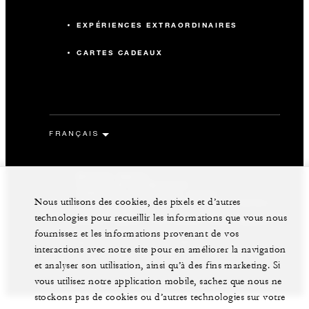
EXPÉRIENCES EXTRAORDINAIRES
CARTES CADEAUX
Mentions légales
Politique de confidentialité
Préférences en matière de cookies
Nous utilisons des cookies, des pixels et d’autres
Ne pas vendre mes informations personnelles
Accessibilité
technologies pour recueillir les informations que vous nous
Mention légales - Four Seasons Resort Mègeve
fournissez et les informations provenant de vos
©Four Seasons Hotels Limited 1997-2026. Tous droits
interactions avec notre site pour en améliorer la navigation
réservés.
et analyser son utilisation, ainsi qu’à des fins marketing. Si
vous utilisez notre application mobile, sachez que nous ne
stockons pas de cookies ou d’autres technologies sur votre