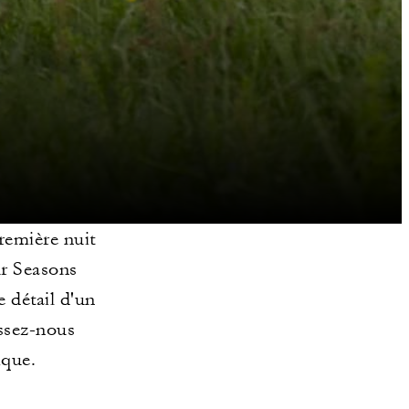
remière nuit
ur Seasons
 détail d'un
issez-nous
ique.