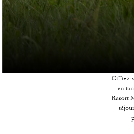
Offrez-v
en tan
Resort M
séjou
p