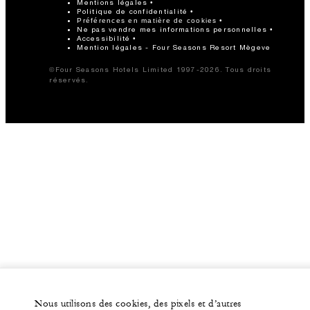
Mentions légales
Politique de confidentialité
Préférences en matière de cookies
Ne pas vendre mes informations personnelles
Accessibilité
Mention légales - Four Seasons Resort Mègeve
©Four Seasons Hotels Limited 1997-2026. Tous droits
réservés.
Nous utilisons des cookies, des pixels et d’autres