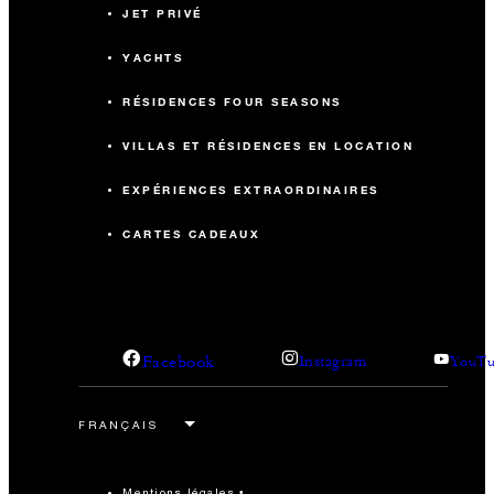
JET PRIVÉ
YACHTS
RÉSIDENCES FOUR SEASONS
VILLAS ET RÉSIDENCES EN LOCATION
EXPÉRIENCES EXTRAORDINAIRES
CARTES CADEAUX
Facebook
Instagram
YouTu
Mentions légales