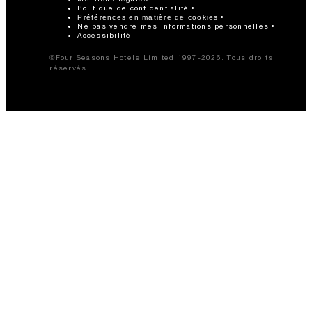
Politique de confidentialité
Préférences en matière de cookies
Ne pas vendre mes informations personnelles
Accessibilité
©Four Seasons Hotels Limited 1997-2026. Tous droits
réservés.