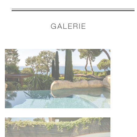
OFFRE VALABLE POUR UNE
SÉLECTION DE DATES ENTRE
GALERIE
6 AOÛT 2026 – 31 DÉC. 2026
Offres soumises à disponibilité au moment de la
réservation. Non valables à certaines dates.
D’autres restrictions peuvent s’appliquer.
SÉJOUR MINIMUM :
4 NUITS
LES RÉSERVATIONS DOIVENT ÊTRE
EFFECTUÉES AU MINIMUM 7 JOURS
À L'AVANCE
INCLUS