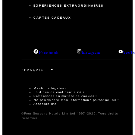
EXPÉRIENCES EXTRAORDINAIRES
CARTES CADEAUX
Facebook
Instagram
YouTu
Mentions légales
Politique de confidentialité
Préférences en matière de cookies
Ne pas vendre mes informations personnelles
Accessibilité
©Four Seasons Hotels Limited 1997-2026. Tous droits
réservés.