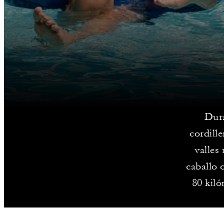
Dura
cordill
valles
caballo 
80 kiló