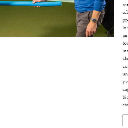
re
of
pr
lo
pa
to
in
cl
co
un
y 
ca
bi
es