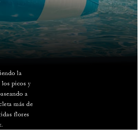
iendo la
los picos y
paseando a
icleta más de
idas flores
r.