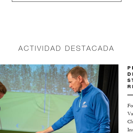
ACTIVIDAD DESTACADA
P
D
S
R
Fo
Va
Cl
In