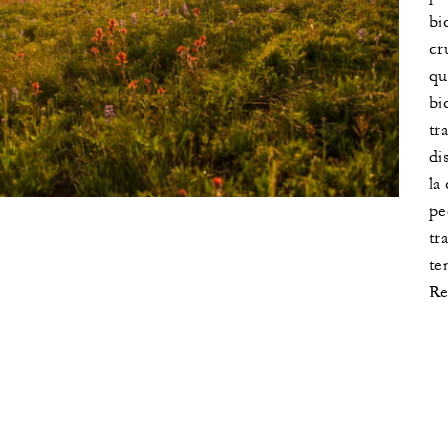
bi
cr
qu
bi
tr
di
la
pe
tr
te
Re