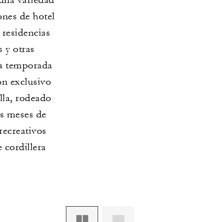
ones de hotel
 residencias
s y otras
 la temporada
lón exclusivo
illa, rodeado
os meses de
recreativos
 cordillera