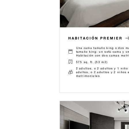
HABITACIÓN PREMIER
Una cama tamaño king o dos ma
tamaño king: un sofá-cama y u
Habitación con dos camas matr
575 sq. ft. (53 m2)
2 adultos, o 2 adultos y 1 niño
adultos, o 2 adultos y 2 niños
matrimoniales