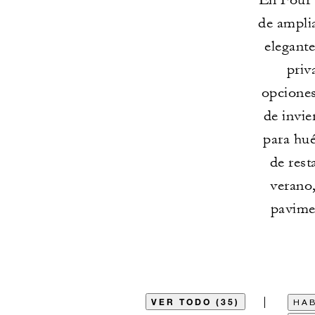
de amplia
elegante
priv
opciones
de invie
para hué
de rest
verano,
pavimen
VER TODO (35)
HAB