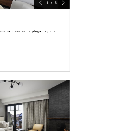
1 / 6
-cama o una cama plegable; una