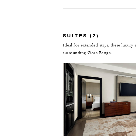
SUITES (2)
Ideal for extended stays, these luxury
surrounding Gore Range.