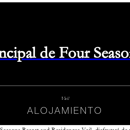
rincipal de Four Seas
Vail
ALOJAMIENTO
Seasons Resort and Residences Vail, disfrutará de