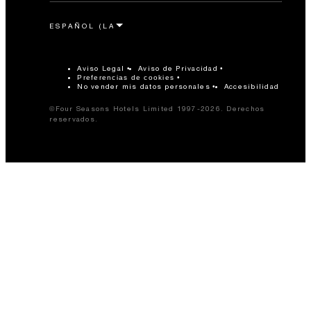
Aviso Legal
Aviso de Privacidad
Preferencias de cookies
No vender mis datos personales
Accesibilidad
©Four Seasons Hotels Limited 1997-2026. Derechos
reservados.