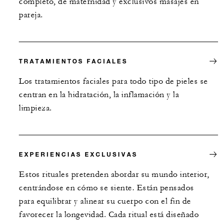
completo, de maternidad y exclusivos masajes en
USD 100 por estancia
pareja.
Para estancias en suite: crédito de USD 25
por estancia
Para estancias en residencia privada: crédi
de USD 500 por estancia
TRATAMIENTOS FACIALES
Los tratamientos faciales para todo tipo de pieles se
centran en la hidratación, la inflamación y la
limpieza.
MÁS DETALLES
EXPERIENCIAS EXCLUSIVAS
Estos rituales pretenden abordar su mundo interior,
centrándose en cómo se siente. Están pensados
para equilibrar y alinear su cuerpo con el fin de
favorecer la longevidad. Cada ritual está diseñado