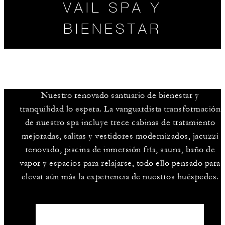
VAIL SPA Y
BIENESTAR
Nuestro renovado santuario de bienestar y
HORARIO
LO MÁS
SERVICIOS DE
tranquilidad lo espera. La vanguardista transformación
SOLICITADO
SPA
de nuestro spa incluye trece cabinas de tratamiento
mejoradas, salitas y vestidores modernizados, jacuzzi
renovado, piscina de inmersión fría, sauna, baño de
vapor y espacios para relajarse, todo ello pensado para
elevar aún más la experiencia de nuestros huéspedes.