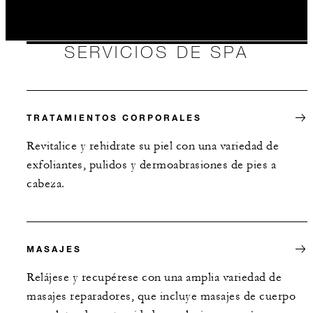
VÁLIDA PARA LAS FECHAS
SERVICIOS DE SPA
SELECCIONADAS ENTRE
5 AGO. 2026 – 31 DIC. 2027
Las ofertas están sujetas a disponibilidad al
TRATAMIENTOS CORPORALES
momento de reservar. Podrían aplicarse bloqueos
de fechas y otras restricciones.
Revitalice y rehidrate su piel con una variedad de
exfoliantes, pulidos y dermoabrasiones de pies a
cabeza.
ESTADÍA MÍNIMA:
2 NOCHES
MASAJES
INCLUIDO
Relájese y recupérese con una amplia variedad de
masajes reparadores, que incluye masajes de cuerpo
Para estancias en habitación: crédito de