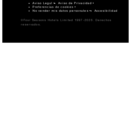
Aviso Legal
Aviso de Privacidad
Preferencias de cookies
No vender mis datos personales
Accesibilidad
©Four Seasons Hotels Limited 1997-2026. Derechos
reservados.