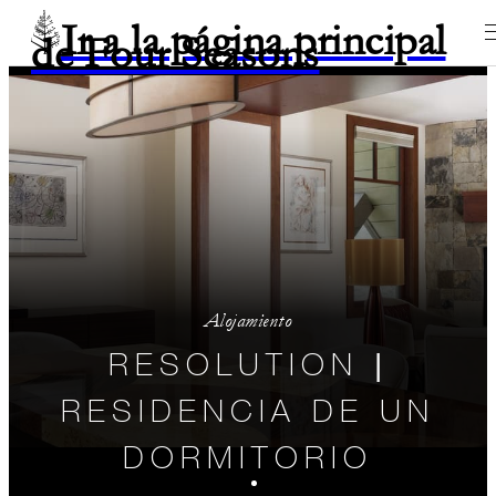
Ir a la página principal
de Four Seasons
Alojamiento
RESOLUTION |
RESIDENCIA DE UN
DORMITORIO