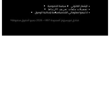
الإشعار القانوني
سياسة الخصوصية
تفضيلات ملفات تعريف الارتباط
لا تبيعوا معلوماتي الشخصية
سياسة إمكانية الوصول
©فنادق فورسيزونز المحدودة 1997 - 2026. جميع الحقوق محفوظة.