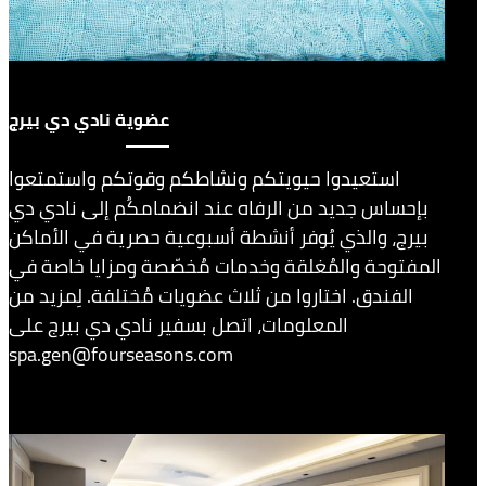
عضوية نادي دي بيرج
استعيدوا حيويتكم ونشاطكم وقوتكم واستمتعوا
بإحساس جديد من الرفاه عند انضمامكُم إلى نادي دي
بيرج، والذي يُوفر أنشطة أسبوعية حصرية في الأماكن
المفتوحة والمُغلقة وخدمات مُخصّصة ومزايا خاصة في
الفندق. اختاروا من ثلاث عضويات مُختلفة. لِمزيد من
المعلومات، اتصل بسفير نادي دي بيرج على
spa.gen@fourseasons.com