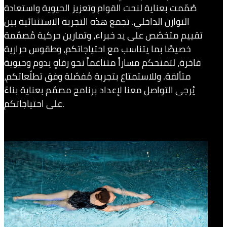
صُمّمت بعناية لنحت القوام وتعزيز الحيوية واستعادة
التوازن الداخلي. تجمع هذه التجربة الاستثنائية بين
تقييم متخصّص على يد خبراء، وتمارين حركية مُصمّمة
خصيصًا بما يتناسب مع احتياجاتكم، وطقوس حرارية
فاخرة، لتمنحكم مساراً متناغماً نحو رفاهٍ يدوم وحيوية
متألقة. وللاستمتاع بتجربة مُفصّلة وفق تطلّعاتكم،
يُرجى التواصل معنا لإعداد برنامج مصمّم بعناية بناءً
على احتياجاتكم.