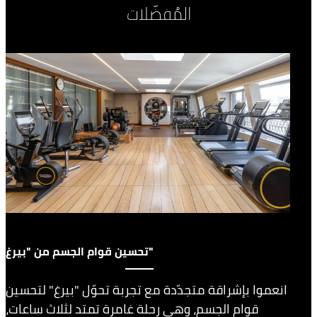
المُفضّلات
تحسين قوام الجسم من "بيرغ"
انعموا بإشراقة متجدّدة مع تجربة تحوّل "بيرغ" لتحسين
قوام الجسم، وهي رحلة غامرة تمتد لثلاث ساعات،