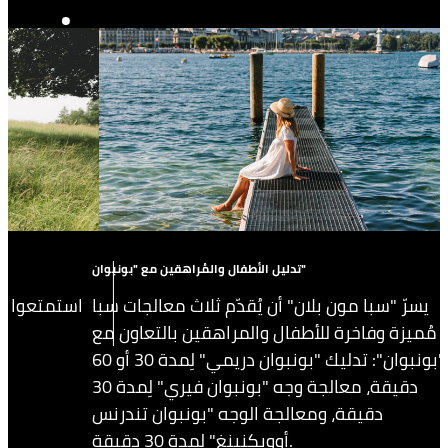
تدليل الأطفال والمُراهقين مع "بونبوان"
يسرّ "سبا مون بلان" أن يُقدّم ثلاث معالجات سبا
استمتعوا ب
مُميزة وفاخرة للأطفال والمراهقين بالتعاون مع
"بونبوان": تدليك "بونبوان دريمي" لِمدة 30 أو 60
دقيقة، معالجة وجه "بونبوان فيري" لِمدة 30
دقيقة، ومعالجة الوجه "بونبوان تندرنس
أوويكنينغ" لِمدة 30 دقيقة.