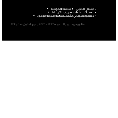
الإشعار القانوني
سياسة الخصوصية
تفضيلات ملفات تعريف الارتباط
لا تبيعوا معلوماتي الشخصية
سياسة إمكانية الوصول
©فنادق فورسيزونز المحدودة 1997 - 2026. جميع الحقوق محفوظة.