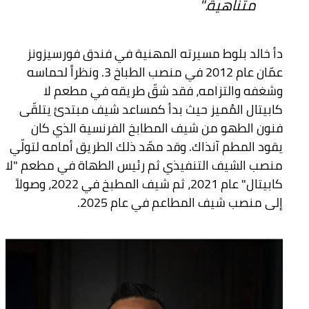
متناهية."
دأ خالد بلوط مسيرته المهنية في فندق فورسيزونز
عمّان عام 2012 في منصب الطباخ 3. ونظراً لحماسه
وشغفه والتزامه، فقد شقّ طريقه في مطعم لا
كابيتال المُميز حيث بدأ كمساعد شيف مبتدئ يتلقّى
فنون الطهو من شيف المطابخ الفرنسية الذي كان
يقود المطم آنذاك. وقد مهّد ذلك الطريق أمامه لتولّي
منصب الشيف التنفيذي ثم رئيس الطهاة في مطعم "لا
كابيتال" عام 2021، ثم شيف المطبخ في 2022، وصولاً
إلى منصب شيف المطاعم في عام 2025.