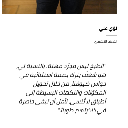
لؤي علي
الشيف التنفيذي
"الطبخ ليس مجرّد مهنة. بالنسبة لي،
هو شغفٌ بترك بصمة استثنائية في
حواس ضيوفنا، من خلال تحويل
المكوّنات والنكهات البسيطة إلى
أطباق لا تُنسى، نأمل أن تبقى حاضرة
في ذاكرتهم طويلاً."