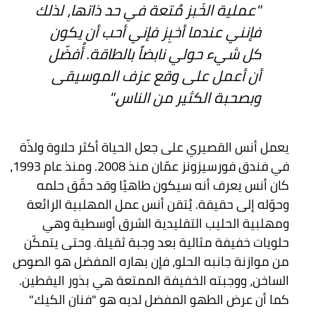
"عملية الخَبز مُتعة في حد ذاتها، لذلك
فإنني عندما أخبِز فإني أحب أن يكون
كل شيء حولي نابضاً بالطاقة. أُفضّل
أن أعمل على وقع عزف الموسيقى
وبصحبة الكثير من الناس."
يعمل أنس القصيري على جعل الحياة أكثر حلاوة ولذّة
في فندق فورسيزونز عمّان منذ 2008. ومنذ عام 1993،
كان أنس يعرف أنه سيكون طاهيًا وقد حقّق حلمه
وحوّله إلى حقيقة. يُتقن أنس عمل المهلبية الرائعة
ومهلبية الحليب التقليدية الشرق أوسطية وهي
حلويات خفيفة مثالية بعد وجبة ثقيلة. وحتى يتمكّن
من موازنة جانبه الحلو، فإن بهاره المفضل هو الصوص
الساخن، ووجبته الخفيفة الممتعة هي بذور اليقطين.
كما أن عرض الطهو المفضل لديه هو "فنان الكيك."