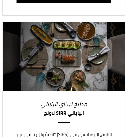
مطبخ نيكاي الياباني
لاونج SIRR الياباني
انضمّوا إلينا في "سِرّ" (SIRR)، اللاونج الرومانسي في