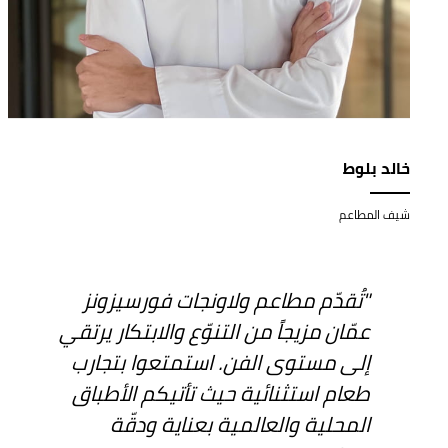
خالد بلوط
شيف المطاعم
"تُقدّم مطاعم ولاونجات فورسيزونز
عمّان مزيجاً من التنوّع والابتكار يرتقي
إلى مستوى الفن. استمتعوا بتجارب
طعام استثنائية حيث تأتيكم الأطباق
المحلية والعالمية بعناية ودقّة