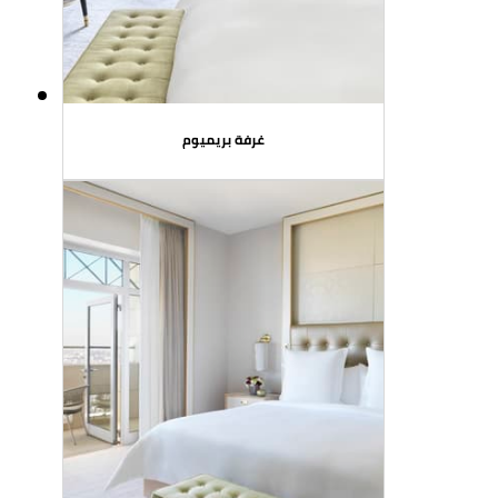
غرفة بريميوم