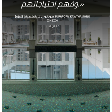
وفهم احتياجاتهم.
سوبابورن كاوثايتسوتغ (غيزو) SUPAPORN KAWTHAISONG
(GHEZO)
معالج السبا