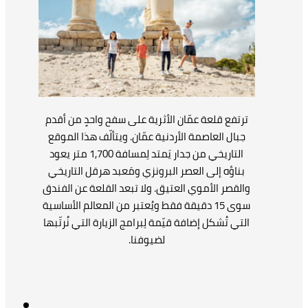
ترتفع قلعة عمّان الأثرية على سفح واحدٍ من أقدم
جبال العاصمة الأردنية عمّان. ويتألّف هذا الموقع
التاريخي من جدار يَمتد لِمسافة 1,700 متر يعود
بناؤه إلى العصر البرونزي ومَعبد هرقل التاريخي
والقصر الأموي العتيق. ولا تبعد القلعة عن الفندق
سوى 15 دقيقة فقط ويُعتبر من المعالم الأساسية
التي تُشكل إضافة قيّمة لِبرامج الزيارة التي نُرتّبها
لضيوفنا.