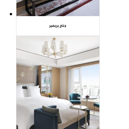
جناح بريمير