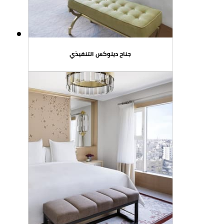
جناح ديلوكس التنفيذي