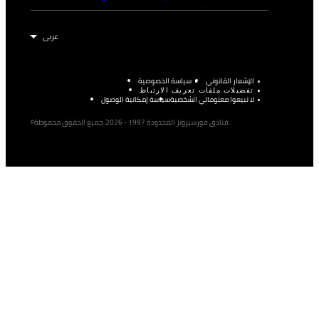
الإشعار القانوني
سياسة الخصوصية
تفضيلات ملفات تعريف الارتباط
لا تبيعوا معلوماتي الشخصية
سياسة إمكانية الوصول
©فنادق فورسيزونز المحدودة 1997 - 2026. جميع الحقوق محفوظة.