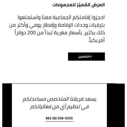
مساحة تجمع القاعة الملكية
العرض المُميّز للمجموعات
36 m2
احجزوا إقامتكم الجماعية معنا واستمتعوا
بترقيات وحدات الإقامة وإفطار يومي وأكثر من
-
قاعة أكل
ذلك بكثير، بأسعار مغرية تبدأ من 200 دولاراً
أمريكياً.
-
قاعة دراسية
التفاصيل
20
الاستقبال
Olea
سعر البداية الخاصة:
300 m2
USD 200
يسعد فريقنا المتخصص مساعدتكم
80
قاعة أكل
في تنظيم أي من فعالياتكم
962 (6) 550-5555
60
قاعة دراسية
سارٍ لِتواريخ مُختارة بين