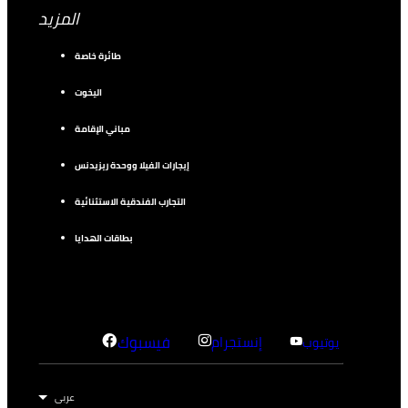
25
قاعة دراسية
المزيد
50
طائرة خاصة
الاستقبال
اليخوت
قاعة فورسيزونز 2
مباني الإقامة
76 m2
إيجارات الفيلا ووحدة ريزيدنس
التجارب الفندقية الاستثنائية
40
قاعة أكل
بطاقات الهدايا
25
قاعة دراسية
50
الاستقبال
إنستجرام
فيسبوك
يوتيوب
قاعة فورسيزونز 3
76 m2