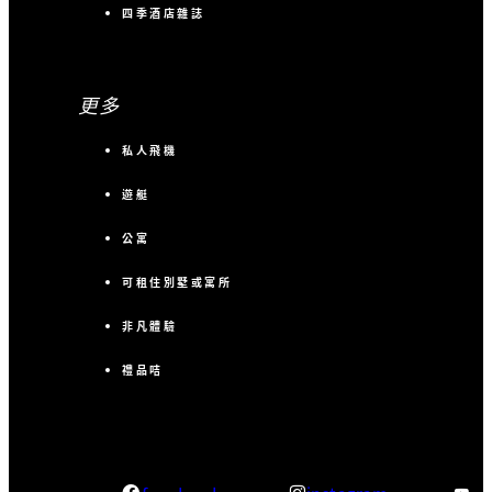
四季酒店雜誌
更多
私人飛機
遊艇
公寓
可租住別墅或寓所
非凡體驗
禮品咭