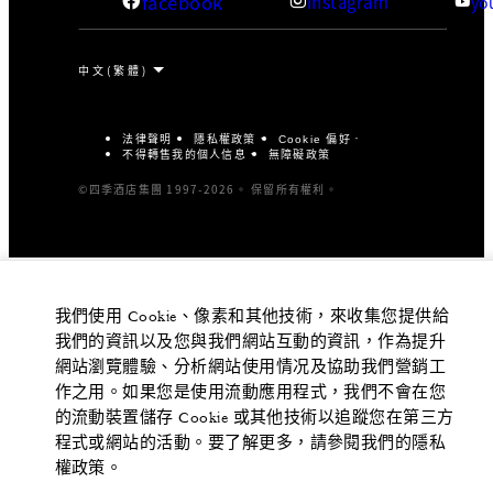
facebook
instagram
yo
法律聲明
隱私權政策
Cookie 偏好
不得轉售我的個人信息
無障礙政策
©四季酒店集團 1997-2026。 保留所有權利。
我們使用 Cookie、像素和其他技術，來收集您提供給
我們的資訊以及您與我們網站互動的資訊，作為提升
網站瀏覽體驗、分析網站使用情况及協助我們營銷工
作之用。如果您是使用流動應用程式，我們不會在您
的流動裝置儲存 Cookie 或其他技術以追蹤您在第三方
程式或網站的活動。要了解更多，請參閱我們的隱私
權政策。