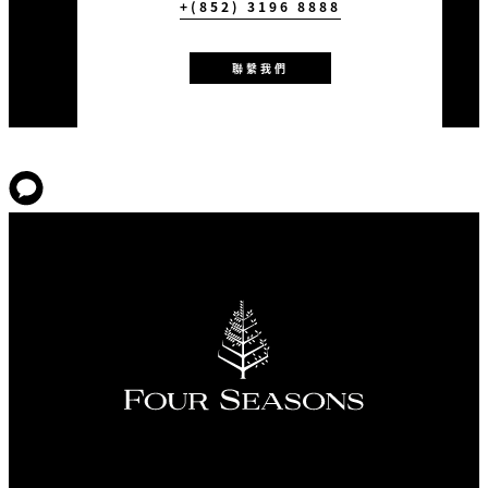
沙咀單程）
+(852) 3196 8888
團體聚會前進行 15 分鐘靜觀
活動
聯繫我們
+(852) 3196 8888
欲了解精彩優惠詳
情，請即與我們聯絡
條款及細則：
將根據房價收取 10% 服務費和 3% 酒店住宿稅
。此優惠僅限每晚最少入住 15 間客房的團體使
用，並必須最少入住兩晚。