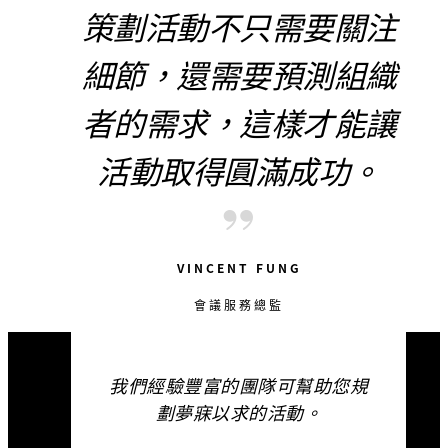
策劃活動不只需要關注
適用期限
細節，還需要預測組織
2026年08月07日 – 2027年09
者的需求，這樣才能讓
月30日
活動取得圓滿成功。
包括
VINCENT FUNG
可選擇以下兩項禮遇：
每人享用一杯迎賓飲品
會議服務總監
每 30 間付費入住的客房，可
享有一間升級至高級海景套房
我們經驗豐富的團隊可幫助您規
一次 45 分鐘 Aqualuna 夕陽
劃夢寐以求的活動。
維港航遊體驗（由中環前往尖