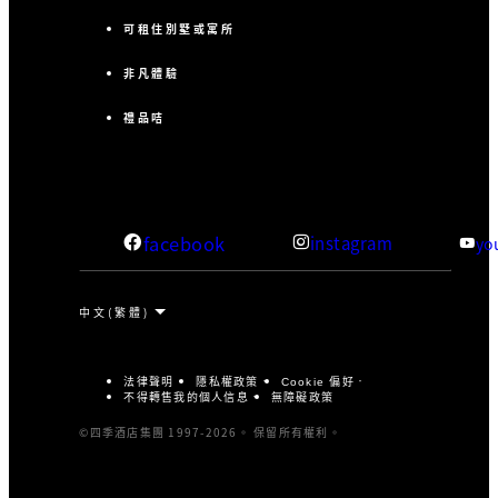
可租住別墅或寓所
非凡體驗
禮品咭
facebook
instagram
yo
法律聲明
隱私權政策
Cookie 偏好
不得轉售我的個人信息
無障礙政策
©四季酒店集團 1997-2026。 保留所有權利。