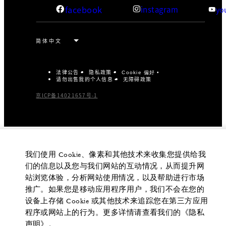
facebook
instagram
yo
法律公告
隐私政策
Cookie 偏好
请勿出售我的个人信息
无障碍政策
京ICP备14021657号-1
我们使用 Cookie、像素和其他技术来收集您提供给我
们的信息以及您与我们网站的互动情况，从而提升网
站浏览体验，分析网站使用情况，以及帮助进行市场
推广。如果您是移动应用程序用户，我们不会在您的
设备上存储 Cookie 或其他技术来追踪您在第三方应用
程序或网站上的行为。更多详情请查看我们的《隐私
声明》。