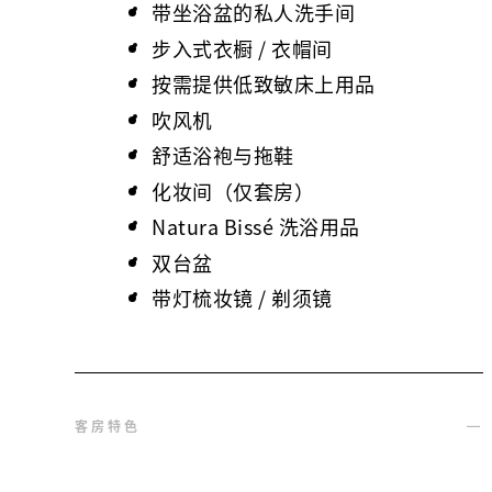
带坐浴盆的私人洗手间
步入式衣橱 / 衣帽间
按需提供低致敏床上用品
吹风机
舒适浴袍与拖鞋
化妆间（仅套房）
Natura Bissé 洗浴用品
双台盆
带灯梳妆镜 / 剃须镜
客房特色