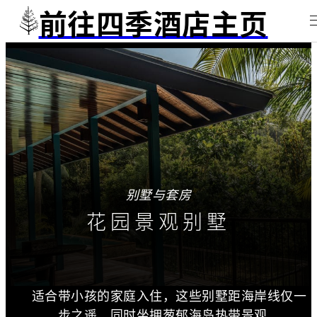
前往四季酒店主页
别墅与套房
花园景观别墅
适合带小孩的家庭入住，这些别墅距海岸线仅一
步之遥，同时坐拥葱郁海岛热带景观。