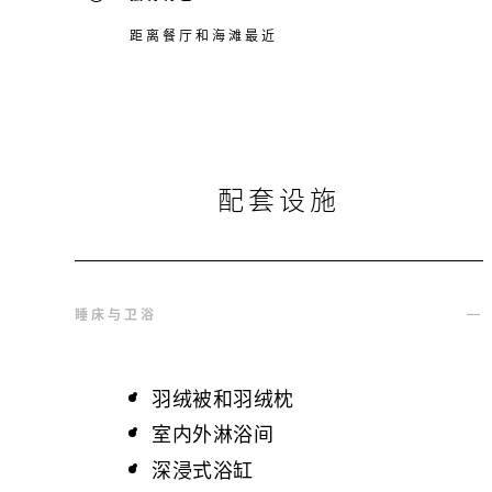
距离餐厅和海滩最近
配套设施
睡床与卫浴
羽绒被和羽绒枕
室内外淋浴间
深浸式浴缸