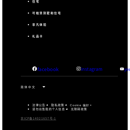
住宅
可租赁别墅和住宅
非凡体验
礼品卡
facebook
instagram
yo
法律公告
隐私政策
Cookie 偏好
请勿出售我的个人信息
无障碍政策
京ICP备14021657号-1