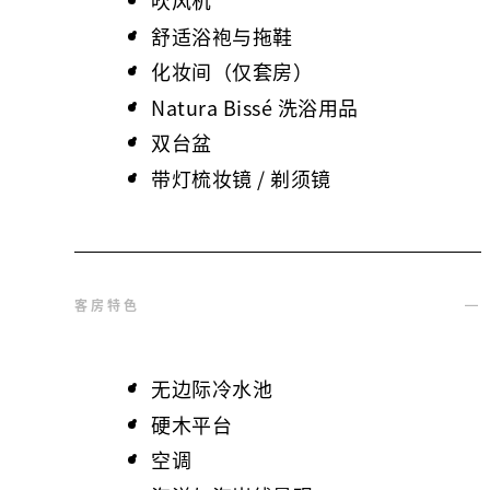
吹风机
舒适浴袍与拖鞋
化妆间（仅套房）
Natura Bissé 洗浴用品
双台盆
带灯梳妆镜 / 剃须镜
客房特色
无边际冷水池
硬木平台
空调