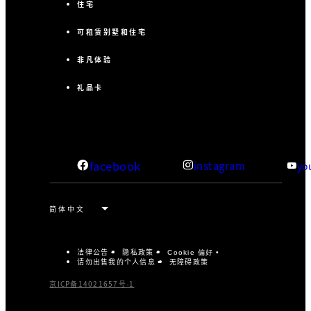
住宅
可租赁别墅和住宅
非凡体验
礼品卡
facebook
instagram
yo
法律公告
隐私政策
Cookie 偏好
请勿出售我的个人信息
无障碍政策
京ICP备14021657号-1