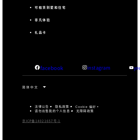
可租赁别墅和住宅
非凡体验
礼品卡
facebook
instagram
yo
法律公告
隐私政策
Cookie 偏好
请勿出售我的个人信息
无障碍政策
京ICP备14021657号-1