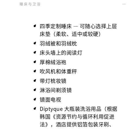
睡床与卫浴
四季定制睡床 — 可随心选择上层
床垫（柔软、适中或较硬）
羽绒被和羽绒枕
床头墙上的阅读灯
厚棉绒浴袍
吹风机和体重秤
带灯梳妆镜
淋浴间剃须镜
镜面电视
Diptyque 大瓶装洗浴用品（根据
韩国《资源节约与循环利用促进
法》，酒店提供铝箔包装牙刷、