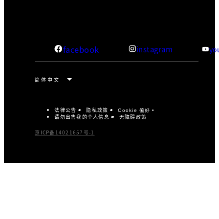
facebook
instagram
yo
法律公告
隐私政策
Cookie 偏好
请勿出售我的个人信息
无障碍政策
京ICP备14021657号-1