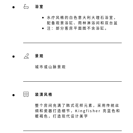
浴室
水疗风格的白色意大利大理石浴室，
配备观景浴缸、雨林淋浴间和双台盆
注：部分客房平面图不含浴缸。
景观
城市或山脉景观
装潢风格
整个房间充满了韩式花样元素，采用传统丝
绸和瓷器打造细节，Kingfisher 亮蓝色和
暖褐色，打造现代设计美学